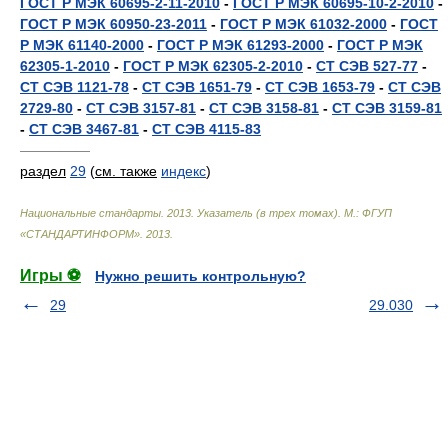
ГОСТ Р МЭК 60695-2-11-2010
-
ГОСТ Р МЭК 60695-10-2-2010
-
ГОСТ Р МЭК 60950-23-2011
-
ГОСТ Р МЭК 61032-2000
-
ГОСТ
Р МЭК 61140-2000
-
ГОСТ Р МЭК 61293-2000
-
ГОСТ Р МЭК
62305-1-2010
-
ГОСТ Р МЭК 62305-2-2010
-
СТ СЭВ 527-77
-
СТ СЭВ 1121-78
-
СТ СЭВ 1651-79
-
СТ СЭВ 1653-79
-
СТ СЭВ
2729-80
-
СТ СЭВ 3157-81
-
СТ СЭВ 3158-81
-
СТ СЭВ 3159-81
-
СТ СЭВ 3467-81
-
СТ СЭВ 4115-83
—————
раздел
29
(
см. также
индекс
)
Национальные стандарты. 2013. Указатель (в трех томах). М.: ФГУП
«СТАНДАРТИНФОРМ»
.
2013
.
Игры ⚽
Нужно решить контрольную?
29
29.030