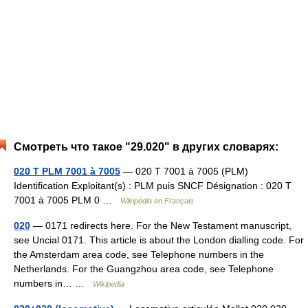
Смотреть что такое "29.020" в других словарях:
020 T PLM 7001 à 7005
— 020 T 7001 à 7005 (PLM)
Identification Exploitant(s) : PLM puis SNCF Désignation : 020 T
7001 à 7005 PLM 0 …
Wikipédia en Français
020
— 0171 redirects here. For the New Testament manuscript,
see Uncial 0171. This article is about the London dialling code. For
the Amsterdam area code, see Telephone numbers in the
Netherlands. For the Guangzhou area code, see Telephone
numbers in… …
Wikipedia