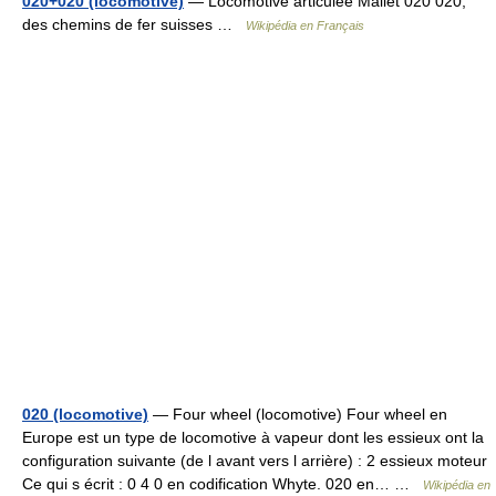
020+020 (locomotive)
— Locomotive articulée Mallet 020 020,
des chemins de fer suisses …
Wikipédia en Français
020 (locomotive)
— Four wheel (locomotive) Four wheel en
Europe est un type de locomotive à vapeur dont les essieux ont la
configuration suivante (de l avant vers l arrière) : 2 essieux moteur
Ce qui s écrit : 0 4 0 en codification Whyte. 020 en… …
Wikipédia en